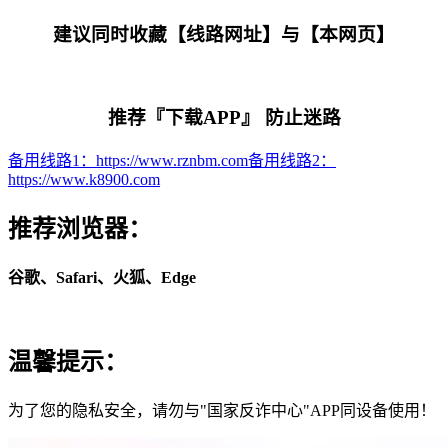
建议同时收藏【线路网址】与【本网页】
推荐『下载APP』 防止迷路
备用线路
1
：
https://www.rznbm.com
备用线路
2
：
https://www.k8900.com
推荐浏览器：
谷歌、Safari、火狐、Edge
温馨提示：
为了您的隐私安全，请勿与"国家反诈中心"APP同设备使用！