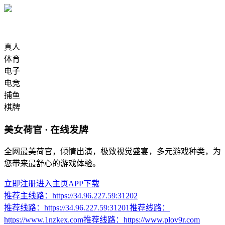
真人
体育
电子
电竞
捕鱼
棋牌
美女荷官 · 在线发牌
全网最美荷官，倾情出演，极致视觉盛宴，多元游戏种类，为
您带来最舒心的游戏体验。
立即注册
进入主页
APP下载
推荐主线路：
https://34.96.227.59:31202
推荐线路：
https://34.96.227.59:31201
推荐线路：
https://www.1nzkex.com
推荐线路：
https://www.plov9r.com