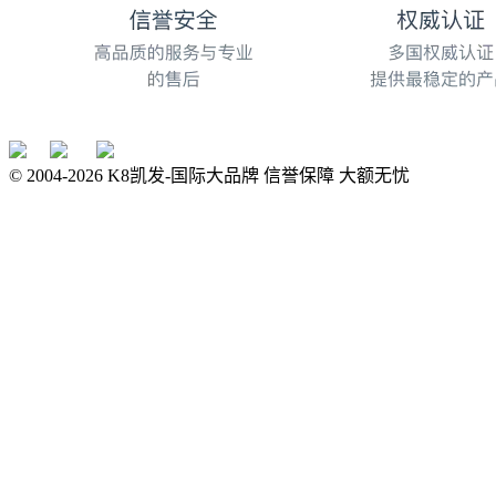
© 2004-
2026
K8凯发-国际大品牌 信誉保障 大额无忧