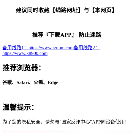
建议同时收藏【线路网址】与【本网页】
推荐『下载APP』 防止迷路
备用线路
1
：
https://www.rznbm.com
备用线路
2
：
https://www.k8900.com
推荐浏览器：
谷歌、Safari、火狐、Edge
温馨提示：
为了您的隐私安全，请勿与"国家反诈中心"APP同设备使用！