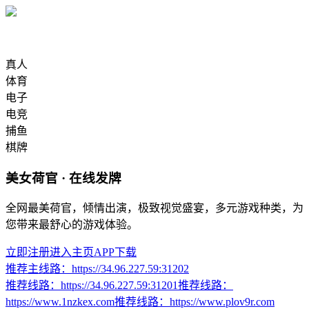
真人
体育
电子
电竞
捕鱼
棋牌
美女荷官 · 在线发牌
全网最美荷官，倾情出演，极致视觉盛宴，多元游戏种类，为
您带来最舒心的游戏体验。
立即注册
进入主页
APP下载
推荐主线路：
https://34.96.227.59:31202
推荐线路：
https://34.96.227.59:31201
推荐线路：
https://www.1nzkex.com
推荐线路：
https://www.plov9r.com