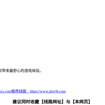
您带来最舒心的游戏体验。
kex.com
推荐线路：
https://www.plov9r.com
建议同时收藏【线路网址】与【本网页】