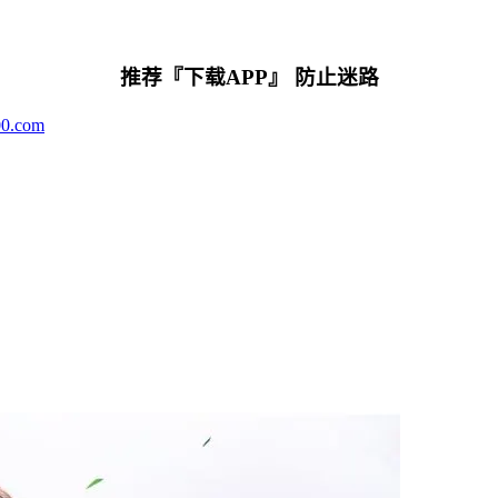
推荐『下载APP』 防止迷路
00.com