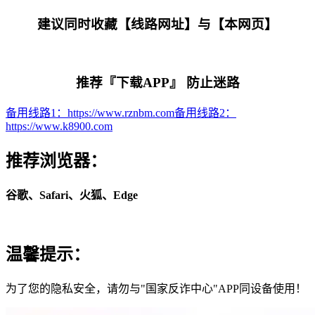
建议同时收藏【线路网址】与【本网页】
推荐『下载APP』 防止迷路
备用线路
1
：
https://www.rznbm.com
备用线路
2
：
https://www.k8900.com
推荐浏览器：
谷歌、Safari、火狐、Edge
温馨提示：
为了您的隐私安全，请勿与"国家反诈中心"APP同设备使用！