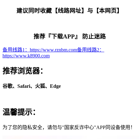
建议同时收藏【线路网址】与【本网页】
推荐『下载APP』 防止迷路
备用线路
1
：
https://www.rznbm.com
备用线路
2
：
https://www.k8900.com
推荐浏览器：
谷歌、Safari、火狐、Edge
温馨提示：
为了您的隐私安全，请勿与"国家反诈中心"APP同设备使用！