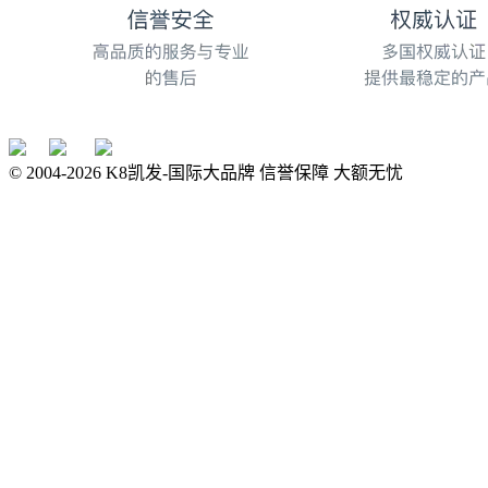
© 2004-
2026
K8凯发-国际大品牌 信誉保障 大额无忧