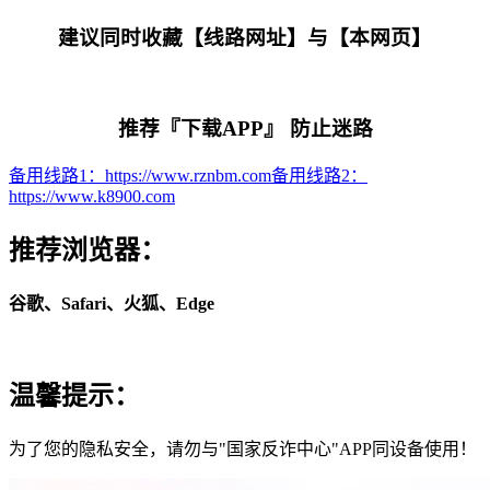
建议同时收藏【线路网址】与【本网页】
推荐『下载APP』 防止迷路
备用线路
1
：
https://www.rznbm.com
备用线路
2
：
https://www.k8900.com
推荐浏览器：
谷歌、Safari、火狐、Edge
温馨提示：
为了您的隐私安全，请勿与"国家反诈中心"APP同设备使用！