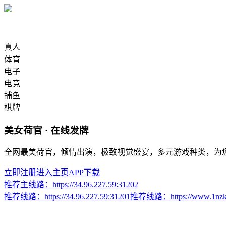
真人
体育
电子
电竞
捕鱼
棋牌
美女荷官 · 在线发牌
全网最美荷官，倾情出演，极致视觉盛宴，多元游戏种类，为
立即注册
进入主页
APP下载
推荐主线路：
https://34.96.227.59:31202
推荐线路：
https://34.96.227.59:31201
推荐线路：
https://www.1nz