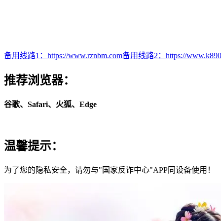
备用线路
1
：
https://www.rznbm.com
备用线路
2
：
https://www.k89
推荐浏览器：
谷歌、Safari、火狐、Edge
温馨提示：
为了您的隐私安全，请勿与"国家反诈中心"APP同设备使用！