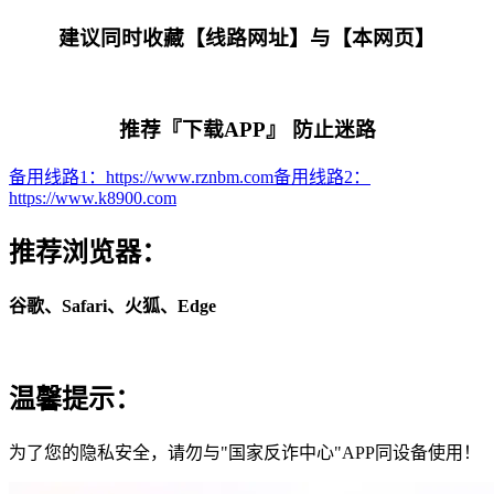
建议同时收藏【线路网址】与【本网页】
推荐『下载APP』 防止迷路
备用线路
1
：
https://www.rznbm.com
备用线路
2
：
https://www.k8900.com
推荐浏览器：
谷歌、Safari、火狐、Edge
温馨提示：
为了您的隐私安全，请勿与"国家反诈中心"APP同设备使用！