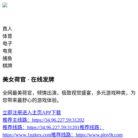
真人
体育
电子
电竞
捕鱼
棋牌
美女荷官 · 在线发牌
全网最美荷官，倾情出演，极致视觉盛宴，多元游戏种类，为
您带来最舒心的游戏体验。
立即注册
进入主页
APP下载
推荐主线路：
https://34.96.227.59:31202
推荐线路：
https://34.96.227.59:31201
推荐线路：
https://www.1nzkex.com
推荐线路：
https://www.plov9r.com