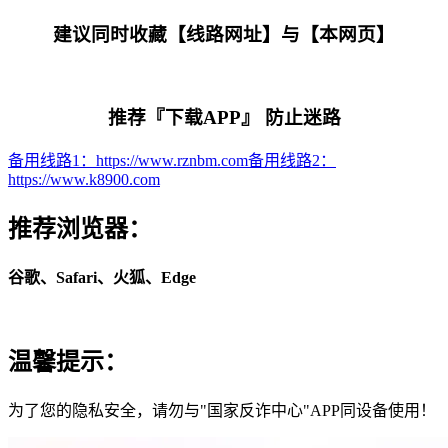
建议同时收藏【线路网址】与【本网页】
推荐『下载APP』 防止迷路
备用线路
1
：
https://www.rznbm.com
备用线路
2
：
https://www.k8900.com
推荐浏览器：
谷歌、Safari、火狐、Edge
温馨提示：
为了您的隐私安全，请勿与"国家反诈中心"APP同设备使用！