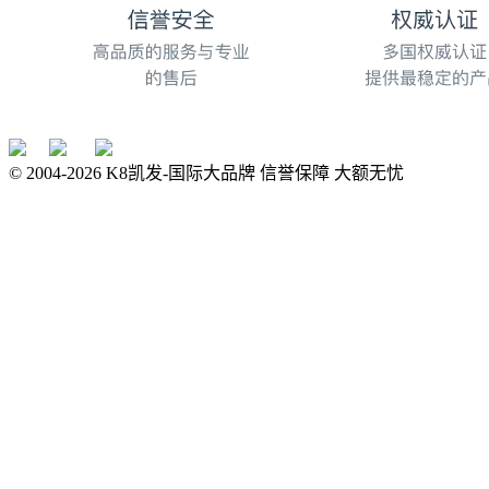
© 2004-
2026
K8凯发-国际大品牌 信誉保障 大额无忧