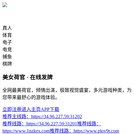
真人
体育
电子
电竞
捕鱼
棋牌
美女荷官 · 在线发牌
全网最美荷官，倾情出演，极致视觉盛宴，多元游戏种类，为
您带来最舒心的游戏体验。
立即注册
进入主页
APP下载
推荐主线路：
https://34.96.227.59:31202
推荐线路：
https://34.96.227.59:31201
推荐线路：
https://www.1nzkex.com
推荐线路：
https://www.plov9r.com